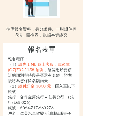
準備報名資料，身分證件、一吋證件照
5張、體檢表，親臨本班繳交
報名表單
報名程序：
（1）
請先 LINE 線上客服，或來電
(O7)702-1158 洽詢
，確認您所要預
訂的期別與時段是否還有名額，預留
後將為您保留名額兩天
（2）
繳付訂金 3000 元
，匯入至以下
帳號
銀行：合作金庫銀行 -- 仁美分行 （銀
行代碼 006）
帳號：6064-717-663276
戶名：仁美汽車駕駛人訓練班股份有