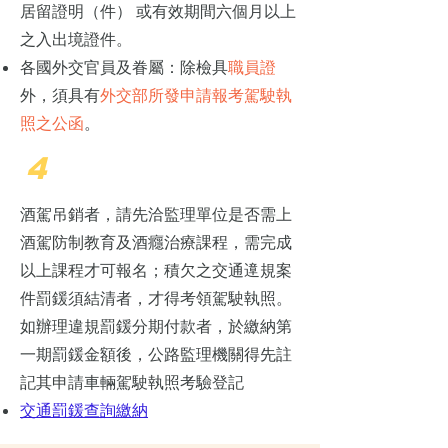
居留證明（件） 或有效期間六個月以上
之入出境證件。
各國外交官員及眷屬：除檢具
職員證
外，須具有
外交部所發申請報考駕駛執
照之公函
。
4
酒駕吊銷者，請先洽監理單位是否需上
酒駕防制教育及酒癮治療課程，需完成
以上課程才可報名；積欠之交通遧規案
件罰鍰須結清者，才得考領駕駛執照。
如辦理違規罰鍰分期付款者，於繳納第
一期罰鍰金額後，公路監理機關得先註
記其申請車輛駕駛執照考驗登記
​交通罰鍰查詢繳納