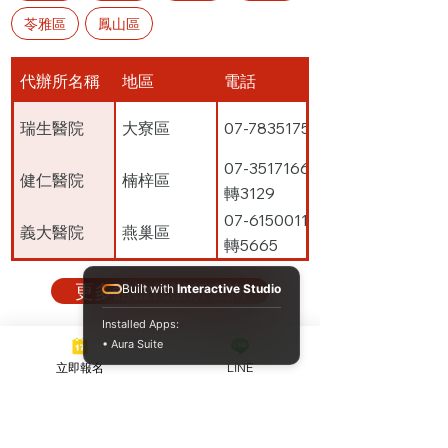
苓雅區
鳳山區
代辦所名稱
地區
電話
瑞生醫院
大寮區
07-7835175
07-3517166
健仁醫院
楠梓區
轉3129
07-6150011
義大醫院
燕巢區
轉5665
鳳山醫院
鳳山區
07-7418151
更多體檢代辦所查詢
Built with
Interactive Studio
Installed Apps:
安泰醫院
小港區
07-8017856
• Aura Suite
檢查內容
立即報名
LINE
小港醫院
小港區
07-8036783
體格檢查
大同醫院
前金區
07-2911101