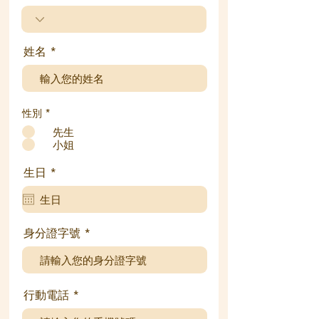
姓名
性別
*
先生
小姐
r
生日
*
e
q
u
i
r
身分證字號
e
d
行動電話