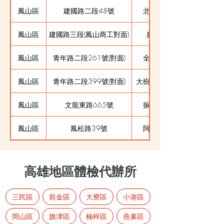
鳳山區
建國路二段48號
北門鵝肉
鳳山區
建國路三段(鳳山商工對面)
麥當勞
鳳山區
青年路二段261號(對面)
全聯對面
鳳山區
青年路二段399號(對面)
大樹藥局對面
鳳山區
文龍東路665號
振字五金
鳳山區
鳳松路39號
阿婆仔麵
高雄地區體檢代辦所
三民區
前金區
大寮區
小港區
岡山區
旗津區
楠梓區
燕巢區