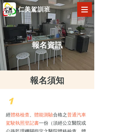
仁美駕訓班
報名資訊
報名須知
1
經
體格檢查
、
體能測驗
合格之
普通汽車
駕駛執照登記書
一份（須經公立醫院或
公路監理機關指定之醫院體格檢查、體