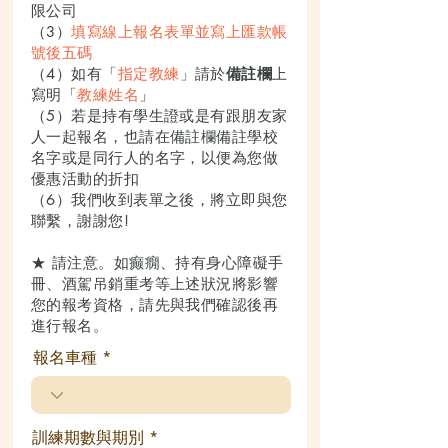
限公司
（3）
填寫線上報名表單並寫上匯款帳
號後五碼
（4）如有「
指定教練
」請於
備註欄
上
寫明「
教練姓名
」
（5）若是持有學生證或是有跟朋友家
人一起報名，也請在備註欄備註學校
名字或是同行人的名字，以便為您做
優惠活動的折扣
（6）我們收到表單之後，將立即與您
聯繫，謝謝您!
★ 請注意。如癫癇、持有身心障礙手
冊、酒駕吊銷重考等上述狀況將影響
您的報考資格，請先與我們確認後再
進行報名。
報名車種
訓練期數與期別