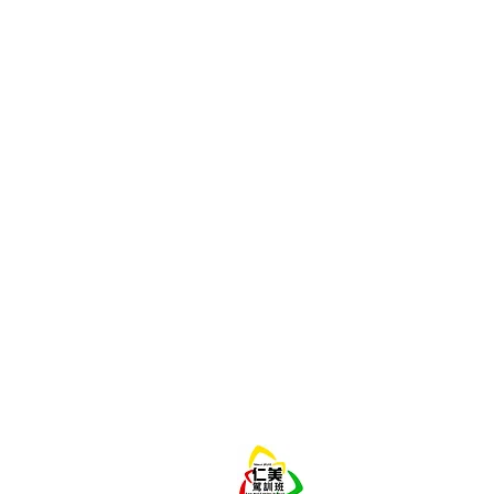
仁美駕訓班