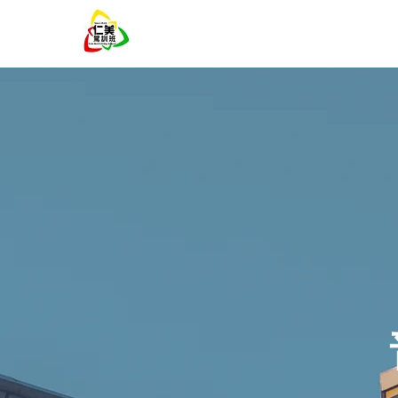
仁美駕訓班