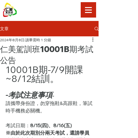
仁美駕訓班
文章
2024年8月8日
讀畢需時 1 分鐘
仁美駕訓班10001B期考試
公告
10001B期-7/9開課
~8/12結訓。
-考試注意事項
-
請攜帶身份證，勿穿拖鞋&高跟鞋，筆試
時手機務必關機。
考試日期：
8/15(四)、8/16(五)
※由於此次期別分兩天考試，還請學員