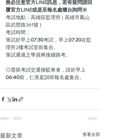
務必注意官方LINE訊息，若有疑問請回
覆官方LINE或是至報名處櫃台詢問※
考試地點：高雄區監理所 ( 高雄市鳳山
區武營路361號 )
考試時間：
筆試於早上
07:30
考試，早上
07:20
在監
理所2樓考試室前集合。
筆試通過之學員將接續路考。
◎需搭考試交通接駁車者，請於早上
06:40
前，仁美駕訓班報名處集合。
查看全部
最新文章