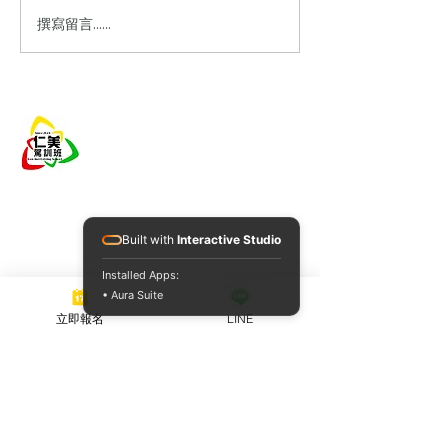
撰寫留言......
仁美駕訓班10022A期
仁美駕訓班1002
08/14(五)考試公告
07/29(三)考試
仁美駕訓班
​電話
(07)702-1158
Built with
Interactive Studio
信箱
renmei51688@gmail.com
Installed Apps:
地址
高雄市鳥松區大竹里大竹路42
• Aura Suite
之1號
立即報名
LINE