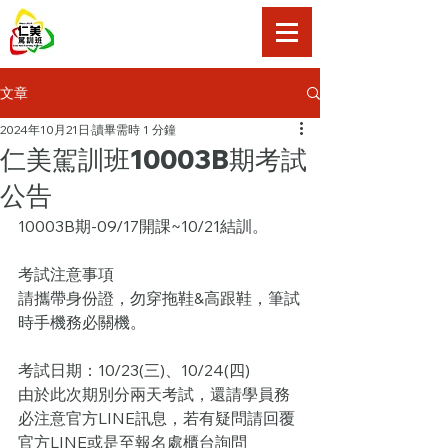
仁美駕訓班
文章
2024年10月21日
讀畢需時 1 分鐘
仁美駕訓班10003B期考試
公告
10003B期-09/17開課~10/21結訓。
考試注意事項
請攜帶身份證，勿穿拖鞋&高跟鞋，筆試
時手機務必關機。
考試日期：10/23(三)、10/24(四)
由於此次期別分兩天考試，還請學員務
必注意官方LINE訊息，若有疑問請回覆
官方LINE或是至報名處櫃台詢問