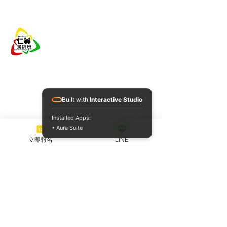
仁美駕訓班
​電話
(07)702-1158
Built with
Interactive Studio
信箱
renmei51688@gmail.com
地址
高雄市鳥松區大竹里大竹路42
Installed Apps:
• Aura Suite
之1號
立即報名
LINE