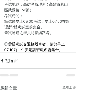
考試地點：高雄區監理所 ( 高雄市鳳山
區武營路361號 )
考試時間：
筆試於早上08:00考試，早上07:50在監
理所2樓考試室前集合。
筆試通過之學員將接續路考。
◎
需搭考試交通接駁車者，請於早上
07:10前，仁美駕訓班報名處集合。
查看全部
最新文章