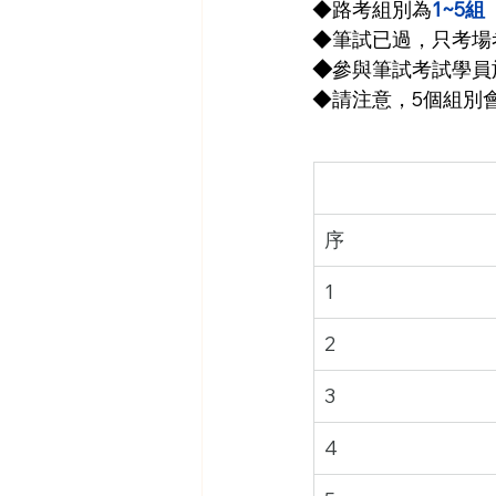
◆路考組別為
1~5組
◆筆試已過，只考場
◆
參與筆試考試學員
◆請注意，5個組別
序
1
2
3
4