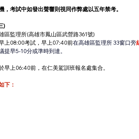
機，考試中如發出聲響則視同作弊處以五年禁考。
三)
區監理所(高雄市鳳山區武營路361號)
08:00考試，早上07:40前
在高雄區監理所 33窗口旁
提早5-10分或準時到達。
於早上06:40前，在仁美駕訓班報名處集合。
如下：