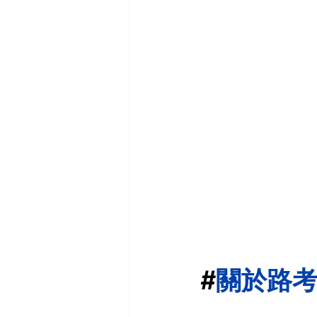
#
關於路