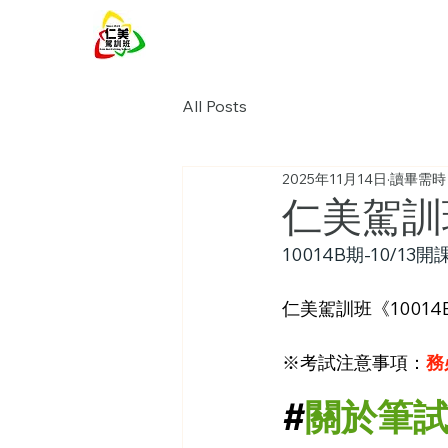
仁美駕訓班
All Posts
2025年11月14日
讀畢需時 
仁美駕訓
10014B期-10/13開
仁美駕訓班《1001
※考試注意事項：
務
#
關於筆