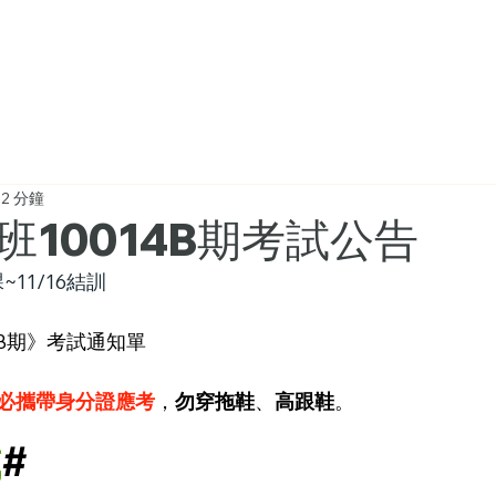
首頁
普通小型車班
報名資訊
2 分鐘
班10014B期考試公告
課~11/16結訓
4B期》考試通知單
必攜帶身分證應考
，
勿穿拖鞋
、
高跟鞋
。
試
#