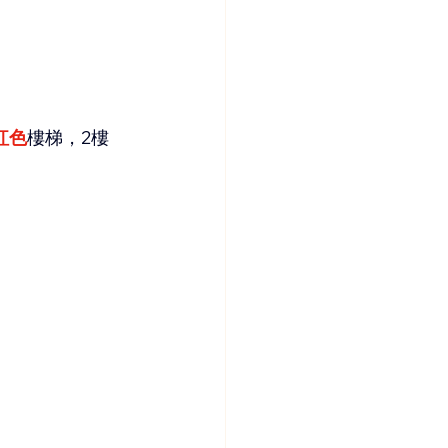
紅色
樓梯，2樓