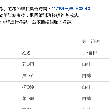
考、道考的學員集合時間：
11/19(三)早上08:40
於筆試結束後，返回駕訓班接續路考考試。
會同時進行考試，並依照編組順序考試。
第一組01
姓名
手/自排
郭O恩
自排
詹O玲
自排
柯O泠
自排
蕭O庭
自排