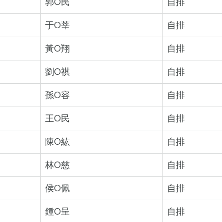
郭O民
自排
于O莘
自排
黃O翔
自排
劉O祺
自排
孫O容
自排
王O民
自排
陳O紘
自排
林O慈
自排
侯O佩
自排
鍾O呈
自排