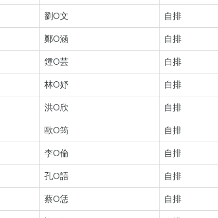
劉O文
自排
鄭O涵
自排
鍾O芸
自排
林O妤
自排
洪O欣
自排
歐O筠
自排
李O倫
自排
孔O語
自排
蔡O恁
自排