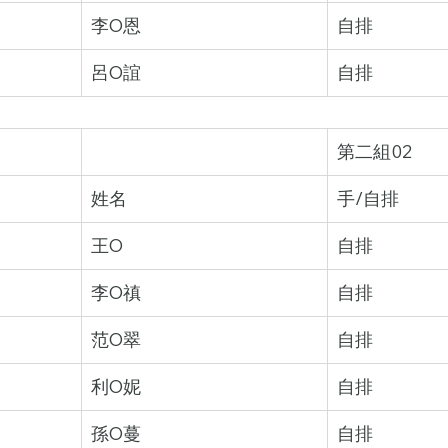
李O恩
自排
呂O誼
自排
第二組02
姓名
手/自排
王O
自排
李O禛
自排
范O翠
自排
利O妮
自排
孫O蔓
自排