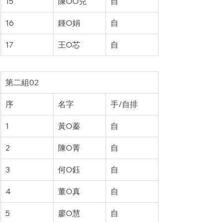
15
陳OO兒
自
16
鍾O娟
自
17
王O芯
自
第二組02
序
名字
手/自排
1
黃O蓁
自
2
陳O菁
自
3
何O鈺
自
4
董O真
自
5
廖O慧
自