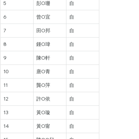
5
彭O珊
自
6
曾O宜
自
7
田O邦
自
8
鍾O瑋
自
9
陳O軒
自
10
唐O青
自
11
龔O萍
自
12
許O依
自
13
黃O璇
自
14
黃O甯
自