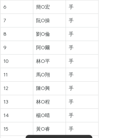
6
簡O宏
手
7
阮O操
手
8
劉O倫
手
9
阿O爾
手
10
林O平
手
11
馬O翔
手
12
陳O興
手
13
林O程
手
14
楊O晴
手
15
黃O睿
手