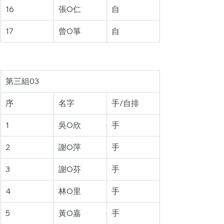
16
張O仁
自
17
曾O箏
自
第三組03
序
名字
手/自排
1
吳O欣
手
2
謝O萍
手
3
謝O芬
手
4
林O里
手
5
黃O嘉
手