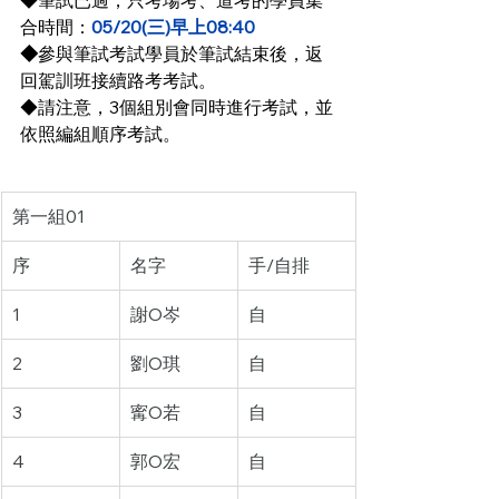
◆筆試已過，只考場考、道考的學員集
合時間：
05/20(三)早上08:40
◆
參與筆試考試學員於筆試結束後，返
回駕訓班接續路考考試。
◆請注意，3個組別會同時進行考試，並
依照編組順序考試。
第一組01
序
名字
手/自排
1
謝O岑
自
2
劉O琪
自
3
寗O若
自
4
郭O宏
自