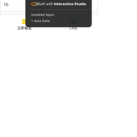
16
曾O銓
手
Built with
Interactive Studio
Installed Apps:
17
莫O如
手
• Aura Suite
立即報名
LINE
對考試有問題的學員，歡迎在官方LINE
上或是電話聯絡我們仁美駕訓班。
查看全部
最新文章