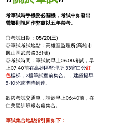
考筆試時手機務必關機，考試中如發出
聲響則視同作弊處以五年禁考。
◎考試日期：
05/20(三)
◎筆試考試地點：高雄區監理所(高雄市
鳳山區武營路361號)
◎考試時間：筆試於早上08:00考試，早
上07:40前
在高雄區監理所 33窗口旁
紅
色
樓梯，2樓筆試室前集合。，建議提早
5-10分或準時到達。
欲搭考試交通車，請於早上06:40前，在
仁美駕訓班報名處集合。
筆試集合地點指引圖如下：