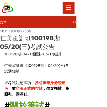
仁美駕訓班
文章
5月11日
讀畢需時 2 分鐘
仁美駕訓班10019B期
05/20(三)考試公告
10019B期-04/13開課~05/17結訓
仁美駕訓班《10019B期》05/20(三)考
試通知單
※考試注意事項：
務必攜帶身分證應
考
，
並
穿著正式的布鞋
，
勿穿拖鞋
、
高
跟鞋、洞洞鞋
。
#
關於筆試
#