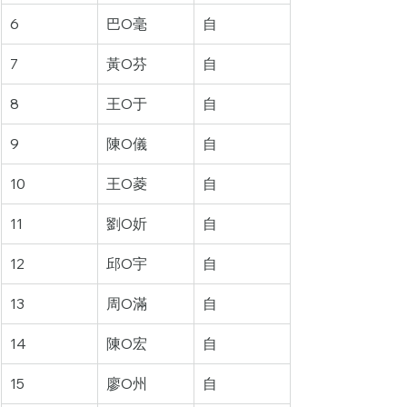
6
巴O毫
自
7
黃O芬
自
8
王O于
自
9
陳O儀
自
10
王O菱
自
11
劉O妡
自
12
邱O宇
自
13
周O滿
自
14
陳O宏
自
15
廖O州
自