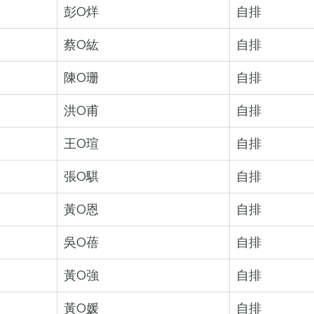
彭O烊
自排
蔡O紘
自排
陳O珊
自排
洪O甫
自排
王O瑄
自排
張O騏
自排
黃O恩
自排
吳O蓓
自排
黃O強
自排
黃O媛
自排