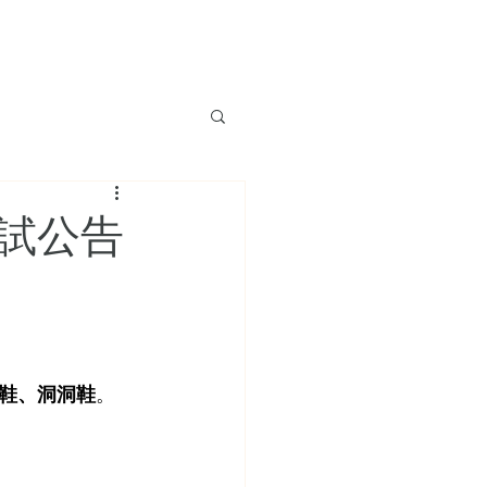
場地實景
最新消息
下載專區
line線上客服
考試公告
鞋、洞洞鞋
。