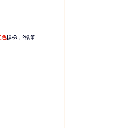
紅色
樓梯，2樓筆