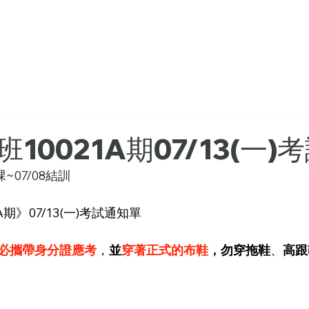
首頁
普通小型車班
報名資訊
10021A期07/13(一)
課~07/08結訓
期》07/13(一)考試通知單
必攜帶身分證應考
，
並
穿著正式的布鞋
，
勿穿拖鞋
、
高跟