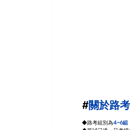
#
關於路
◆路考組別為
4~6組