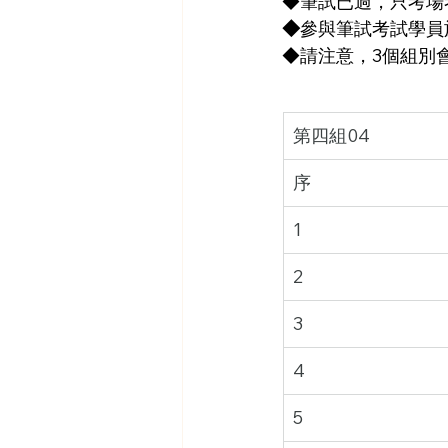
◆筆試已過，只考場
◆
參與筆試考試學員
◆請注意，3個組別
第四組04
序
1
2
3
4
5