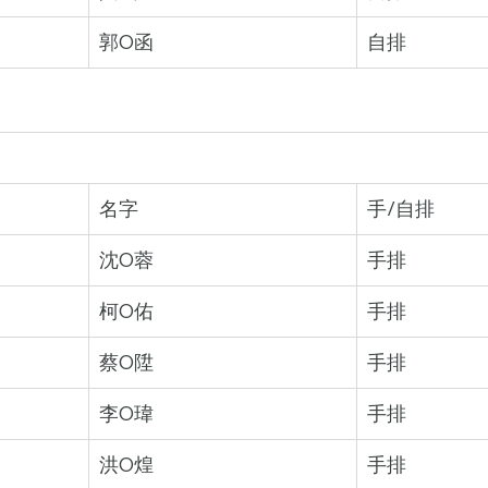
郭O函
自排
名字
手/自排
沈O蓉
手排
柯O佑
手排
蔡O陞
手排
李O瑋
手排
洪O煌
手排