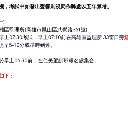
機，考試中如發出聲響則視同作弊處以五年禁考。
一)
區監理所(高雄市鳳山區武營路361號)
07:30考試，早上07:10前
在高雄區監理所 33窗口旁
早5-10分或準時到達。
早上06:30前，在仁美駕訓班報名處集合。
如下：