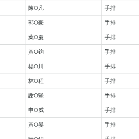
陳O凡
手排
郭O豪
手排
葉O慶
手排
黃O鈞
手排
楊O川
手排
林O程
手排
謝O鶯
手排
申O威
手排
黃O晏
手排