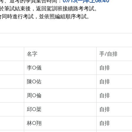
考、道考的學員集合時間：
07/13(一)早上08:40
於筆試結束後，返回駕訓班接續路考考試。
會同時進行考試，並依照編組順序考試。
名字
手/自排
李O儀
自排
陳O佑
自排
周O倫
自排
邱O棻
自排
林O翔
自排