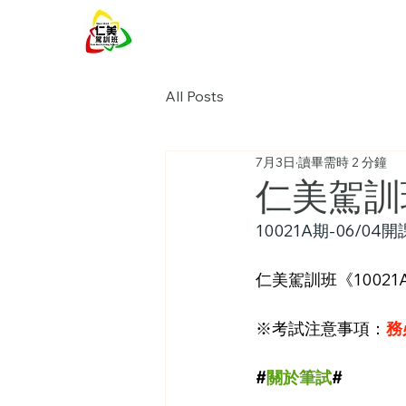
仁美駕訓班
All Posts
7月3日
讀畢需時 2 分鐘
仁美駕訓班
10021A期-06/04開
仁美駕訓班《10021A
※考試注意事項：
務
#
關於筆試
#